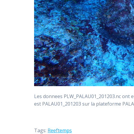
Les donnees PLW_PALAU01_201203.nc ont ete 
est PALAU01_201203 sur la plateforme PAL
Tags:
Reeftemps