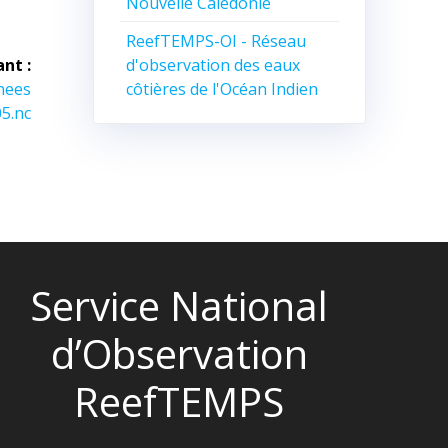
Nouvelle Calédonie
ReefTEMPS-OI - Réseau
d'observation des eaux
ant :
côtières de l'Océan Indien
nees
5.nc
Service National
d’Observation
ReefTEMPS