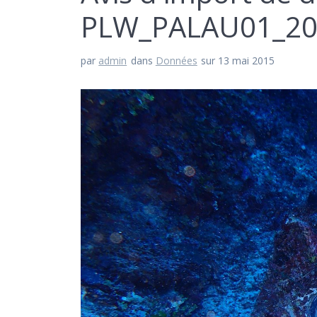
PLW_PALAU01_20
par
admin
dans
Données
sur 13 mai 2015