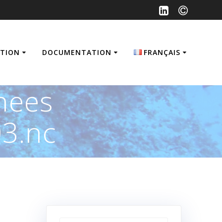
ATION
DOCUMENTATION
FRANÇAIS
Français
nees
English
3.nc