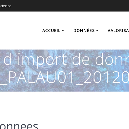
cience
ACCUEIL
DONNÉES
VALORIS
s d import de don
_PALAU01_20120
donnees