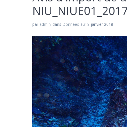
NIU_NIUE01_2017
par
admin
dans
Données
sur 8 janvier 2018