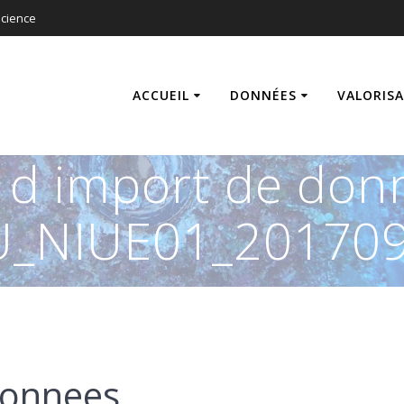
cience
ACCUEIL
DONNÉES
VALORIS
s d import de don
U_NIUE01_201709
donnees