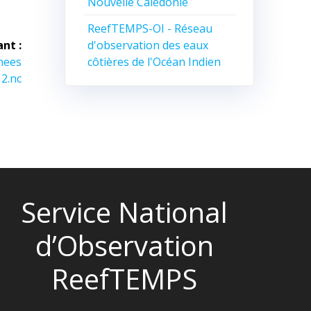
Nouvelle Calédonie
ReefTEMPS-OI - Réseau
d'observation des eaux
ant :
côtières de l'Océan Indien
nees
2.nc
Service National
d’Observation
ReefTEMPS