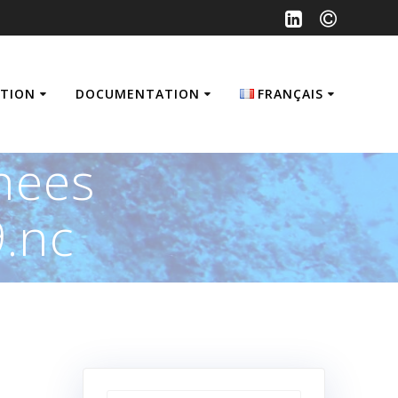
ATION
DOCUMENTATION
FRANÇAIS
Français
nees
English
.nc