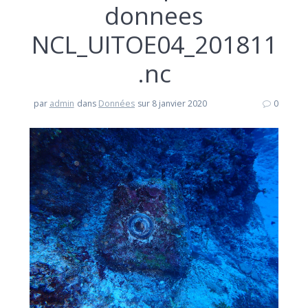
donnees
NCL_UITOE04_201811
.nc
par
admin
dans
Données
sur 8 janvier 2020
0