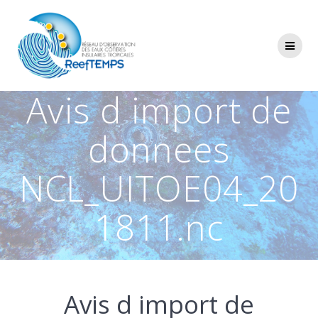
Passer
au
contenu
Avis d import de
donnees
NCL_UITOE04_20
1811.nc
Avis d import de