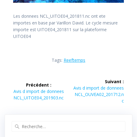
Les donnees NCL_UITOE04_201811.nc ont ete
importes en base par Varillon David. Le cycle mesure
importe est UITOE04_201811 sur la plateforme
UITOE04
Tags:
Reeftemps
Navigation
Suivant :
Précédent :
de
Article
Avis d import de donnees
Article
Avis d import de donnees
suivant :
NCL_OUVEA02_201712.n
précédent :
NCL_UITOE04_201903.nc
l’article
c
Recherche
pour
: