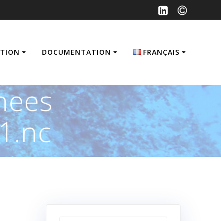
ATION
DOCUMENTATION
FRANÇAIS
Français
nees
English
1.nc