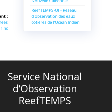
Nouvelle Calédonie
ReefTEMPS-OI - Réseau
d'observation des eaux
ant :
côtières de l'Océan Indien
nees
1.nc
Service National
d’Observation
ReefTEMPS