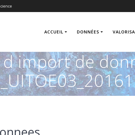
cience
ACCUEIL
DONNÉES
VALORIS
s d import de don
_UITOE03_20161
donnees