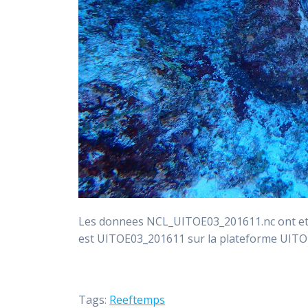
Les donnees NCL_UITOE03_201611.nc ont ete 
est UITOE03_201611 sur la plateforme UIT
Tags:
Reeftemps