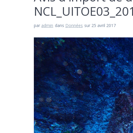
NCL_UITOE03_201
par
admin
dans
Données
sur 25 avril 2017