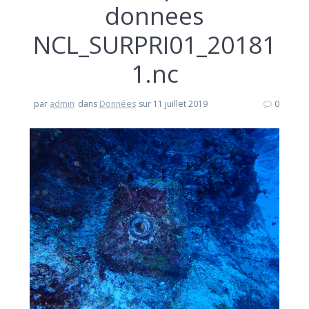
donnees
NCL_SURPRI01_20181
1.nc
par
admin
dans
Données
sur 11 juillet 2019
0