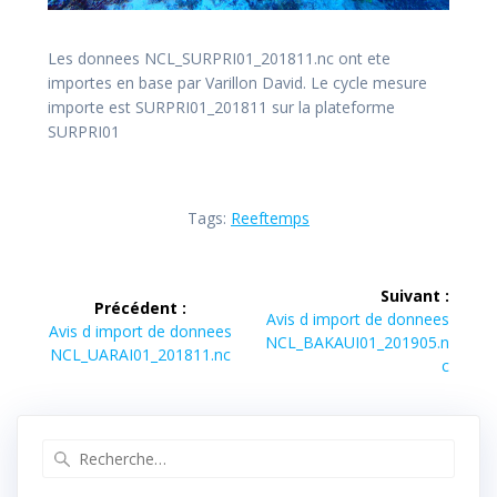
Les donnees NCL_SURPRI01_201811.nc ont ete
importes en base par Varillon David. Le cycle mesure
importe est SURPRI01_201811 sur la plateforme
SURPRI01
Tags:
Reeftemps
Navigation
Suivant :
Précédent :
de
Article
Avis d import de donnees
Article
Avis d import de donnees
suivant :
NCL_BAKAUI01_201905.n
précédent :
NCL_UARAI01_201811.nc
l’article
c
Recherche
pour
: