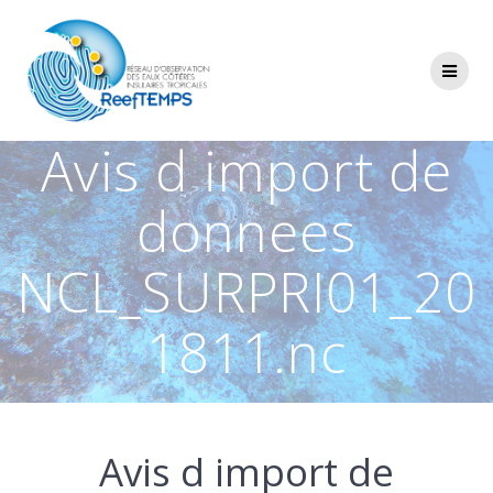
Passer
au
contenu
Avis d import de
donnees
NCL_SURPRI01_20
1811.nc
Avis d import de