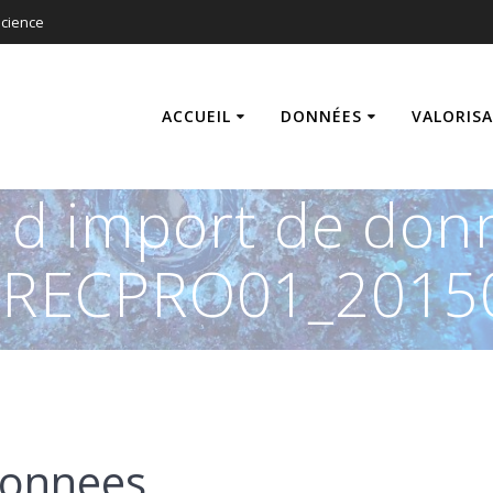
cience
ACCUEIL
DONNÉES
VALORIS
s d import de don
RECPRO01_2015
donnees