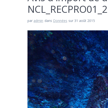
NCL_RECPRO01_2
par
admin
dans
Données
sur 31 août 2015