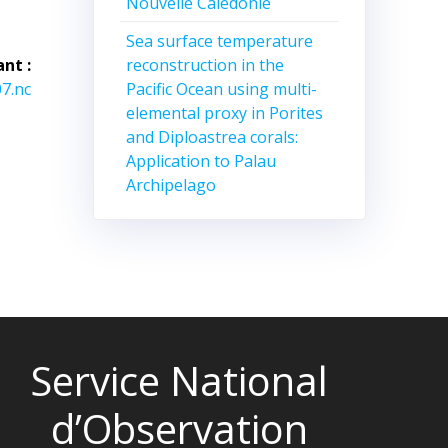
Nouvelle Calédonie
Sea surface temperature
reconstruction in the
ant :
Pacific Ocean using multi-
7.nc
elemental proxy in Porites
and Diploastrea corals:
Application to Palau
Archipelago
Service National
d’Observation