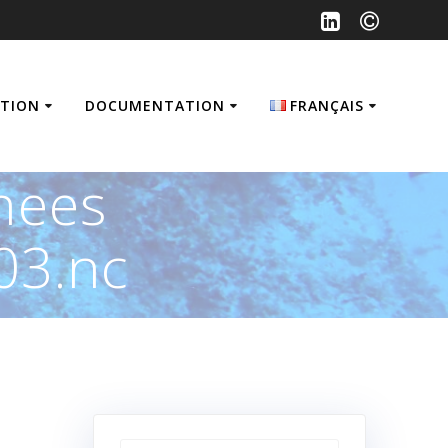
ATION
DOCUMENTATION
FRANÇAIS
Français
nees
English
03.nc