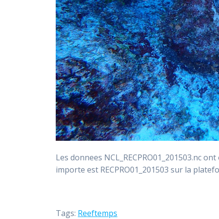
Les donnees NCL_RECPRO01_201503.nc ont ete
importe est RECPRO01_201503 sur la plate
Tags:
Reeftemps