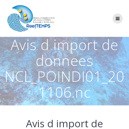
Passer
au
contenu
Avis d import de
donnees
NCL_POINDI01_20
1106.nc
Avis d import de