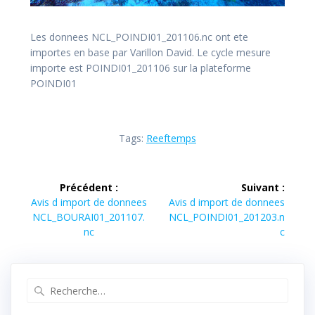
Les donnees NCL_POINDI01_201106.nc ont ete
importes en base par Varillon David. Le cycle mesure
importe est POINDI01_201106 sur la plateforme
POINDI01
Tags:
Reeftemps
Navigation
Précédent :
Suivant :
de
Article
Article
Avis d import de donnees
Avis d import de donnees
précédent :
suivant :
NCL_BOURAI01_201107.
NCL_POINDI01_201203.n
l’article
nc
c
Recherche
pour
: