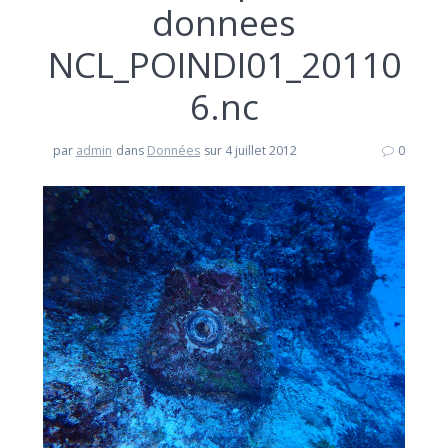
donnees
NCL_POINDI01_20110
6.nc
par
admin
dans
Données
sur 4 juillet 2012
0