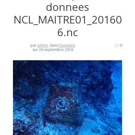
donnees
NCL_MAITRE01_20160
6.nc
par
admin
dans
Données
0
sur 26 septembre 2016