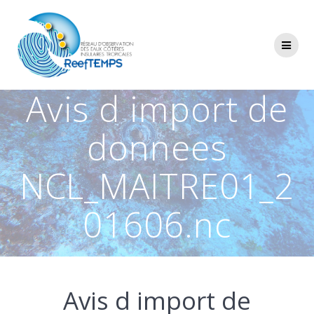
Passer
au
contenu
Avis d import de
donnees
NCL_MAITRE01_2
01606.nc
Avis d import de