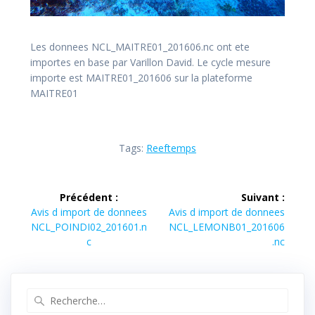
Les donnees NCL_MAITRE01_201606.nc ont ete
importes en base par Varillon David. Le cycle mesure
importe est MAITRE01_201606 sur la plateforme
MAITRE01
Tags:
Reeftemps
Navigation
Précédent :
Suivant :
de
Article
Article
Avis d import de donnees
Avis d import de donnees
précédent :
suivant :
NCL_POINDI02_201601.n
NCL_LEMONB01_201606
l’article
c
.nc
Recherche
pour