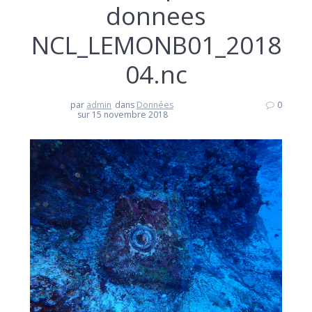
donnees
NCL_LEMONB01_2018
04.nc
par
admin
dans
Données
0
sur 15 novembre 2018