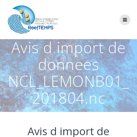
Passer
au
contenu
Avis d import de
donnees
NCL_LEMONB01_
201804.nc
Avis d import de