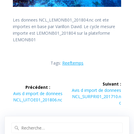
Les donnees NCL_LEMONB01_201804.nc ont ete
importes en base par Varillon David. Le cycle mesure
importe est LEMONB01_201804 sur la plateforme
LEMONB01
Tags:
Reeftemps
Navigation
Suivant :
Précédent :
de
Article
Avis d import de donnees
Article
Avis d import de donnees
suivant :
NCL_SURPRI01_201710.n
précédent :
NCL_UITOE01_201806.nc
l’article
c
Recherche
pour