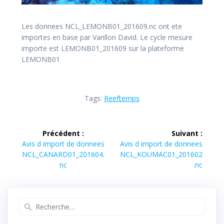
Les donnees NCL_LEMONB01_201609.nc ont ete
importes en base par Varillon David. Le cycle mesure
importe est LEMONB01_201609 sur la plateforme
LEMONB01
Tags:
Reeftemps
Navigation
Précédent :
Suivant :
de
Article
Article
Avis d import de donnees
Avis d import de donnees
précédent :
suivant :
NCL_CANARD01_201604.
NCL_KOUMAC01_201602
l’article
nc
.nc
Recherche
pour
: