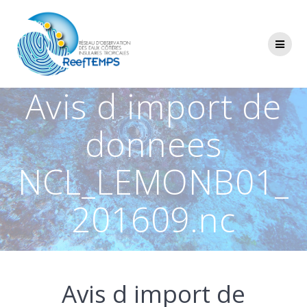
Passer
au
contenu
Avis d import de
donnees
NCL_LEMONB01_
201609.nc
Avis d import de