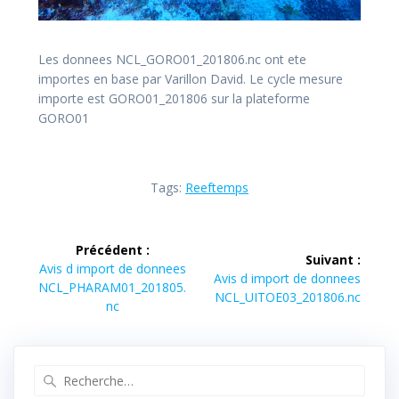
Les donnees NCL_GORO01_201806.nc ont ete
importes en base par Varillon David. Le cycle mesure
importe est GORO01_201806 sur la plateforme
GORO01
Tags:
Reeftemps
Navigation
Précédent :
Suivant :
de
Article
Avis d import de donnees
Article
Avis d import de donnees
précédent :
NCL_PHARAM01_201805.
suivant :
NCL_UITOE03_201806.nc
l’article
nc
Recherche
pour