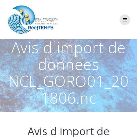
Passer
au
contenu
Avis d import de
donnees
NCL_GORO01_20
1806.nc
Avis d import de