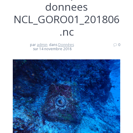
donnees
NCL_GORO01_201806
.nc
par
admin
dans
Données
0
sur 14 novembre 2018