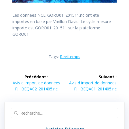
Les donnees NCL_GORO01_201511.nc ont ete
importes en base par Varillon David. Le cycle mesure
importe est GORO01_201511 sur la plateforme
GORO01
Tags:
Reeftemps
Navigation
Précédent :
Suivant :
de
Article
Article
Avis d import de donnees
Avis d import de donnees
précédent :
suivant :
FJI_BEQA02_201405.nc
FJI_BEQA01_201405.nc
l’article
Recherche
pour
: