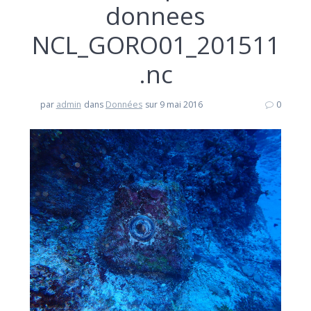
donnees
NCL_GORO01_201511
.nc
par
admin
dans
Données
sur 9 mai 2016
0