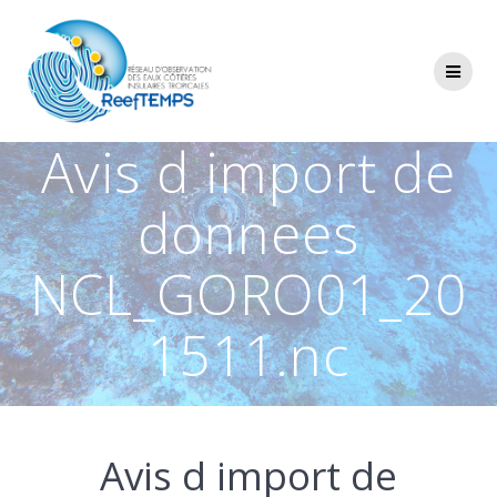
Passer
au
contenu
Avis d import de
donnees
NCL_GORO01_20
1511.nc
Avis d import de