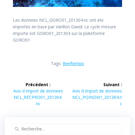
Les donnees NCL_GORO01_201304.nc ont ete
importes en base par Varillon David. Le cycle mesure
importe est GORO01_201304 sur la plateforme
GORO01
Tags:
Reeftemps
Navigation
Précédent :
Suivant :
de
Article
Article
Avis d import de donnees
Avis d import de donnees
précédent :
suivant :
NCL_RECPRO01_201304.
NCL_POINDI01_201304.n
l’article
nc
c
Recherche
pour