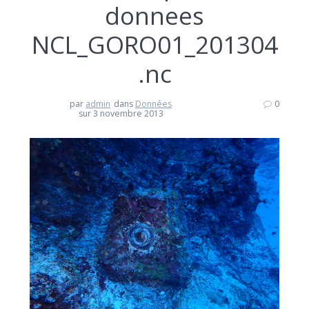
donnees
NCL_GORO01_201304
.nc
par
admin
dans
Données
0
sur 3 novembre 2013