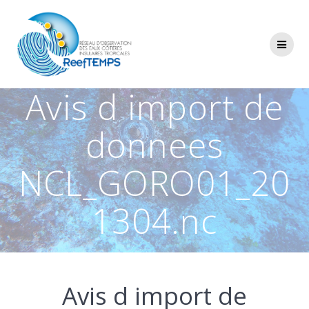
Passer
au
contenu
Avis d import de
donnees
NCL_GORO01_20
1304.nc
Avis d import de