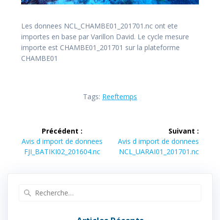
Les donnees NCL_CHAMBE01_201701.nc ont ete
importes en base par Varillon David. Le cycle mesure
importe est CHAMBE01_201701 sur la plateforme
CHAMBE01
Tags:
Reeftemps
Navigation
Précédent :
Suivant :
de
Article
Article
Avis d import de donnees
Avis d import de donnees
précédent :
suivant :
FJI_BATIKI02_201604.nc
NCL_UARAI01_201701.nc
l’article
Recherche
pour
: