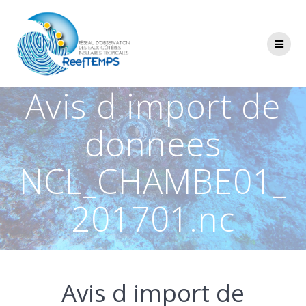
Passer
au
contenu
Avis d import de
donnees
NCL_CHAMBE01_
201701.nc
Avis d import de