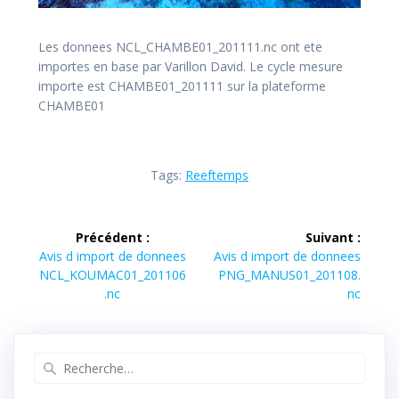
Les donnees NCL_CHAMBE01_201111.nc ont ete
importes en base par Varillon David. Le cycle mesure
importe est CHAMBE01_201111 sur la plateforme
CHAMBE01
Tags:
Reeftemps
Navigation
Précédent :
Suivant :
de
Article
Article
Avis d import de donnees
Avis d import de donnees
précédent :
suivant :
NCL_KOUMAC01_201106
PNG_MANUS01_201108.
l’article
.nc
nc
Recherche
pour
: