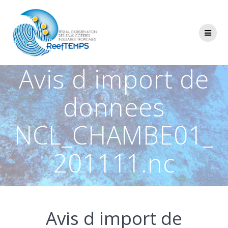
Passer
au
contenu
Avis d import de
donnees
NCL_CHAMBE01_
201111.nc
Avis d import de