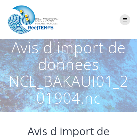
Passer
au
contenu
Avis d import de
donnees
NCL_BAKAUI01_2
01904.nc
Avis d import de