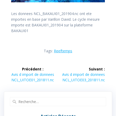
Les donnees NCL_BAKAUI01_201904.nc ont ete
importes en base par Varillon David. Le cycle mesure
importe est BAKAUI01_201904 sur la plateforme
BAKAUI01
Tags:
Reeftemps
Navigation
Précédent :
Suivant :
de
Article
Article
Avis d import de donnees
Avis d import de donnees
précédent :
suivant :
NCL_UITOE01_201811.nc
NCL_UITOE03_201811.nc
l’article
Recherche
pour
: