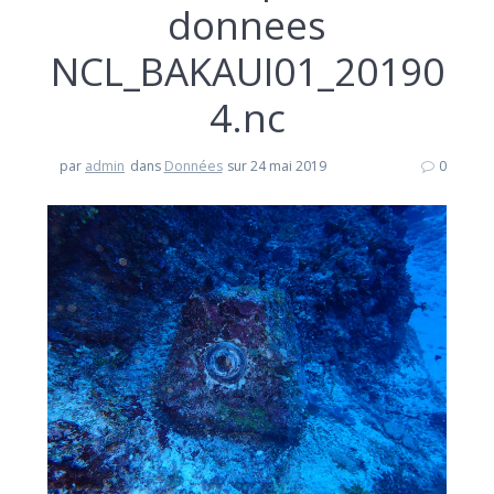
donnees
NCL_BAKAUI01_20190
4.nc
par
admin
dans
Données
sur 24 mai 2019
0