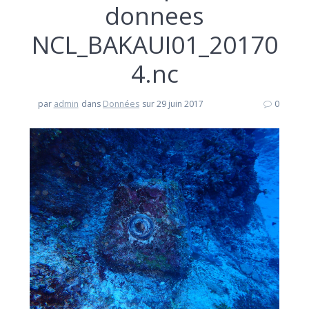
donnees
NCL_BAKAUI01_20170
4.nc
par
admin
dans
Données
sur 29 juin 2017
0