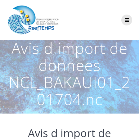
Passer
au
contenu
Avis d import de
donnees
NCL_BAKAUI01_2
01704.nc
Avis d import de