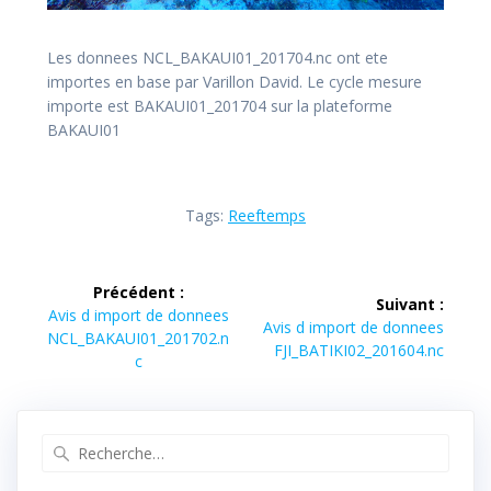
Les donnees NCL_BAKAUI01_201704.nc ont ete
importes en base par Varillon David. Le cycle mesure
importe est BAKAUI01_201704 sur la plateforme
BAKAUI01
Tags:
Reeftemps
Navigation
Précédent :
Suivant :
de
Article
Avis d import de donnees
Article
Avis d import de donnees
précédent :
NCL_BAKAUI01_201702.n
suivant :
FJI_BATIKI02_201604.nc
l’article
c
Recherche
pour
: