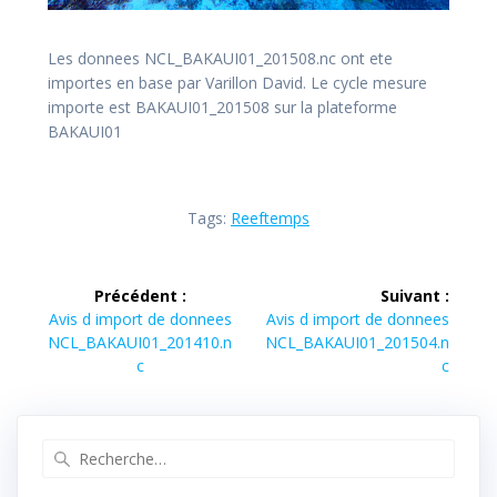
Les donnees NCL_BAKAUI01_201508.nc ont ete
importes en base par Varillon David. Le cycle mesure
importe est BAKAUI01_201508 sur la plateforme
BAKAUI01
Tags:
Reeftemps
Navigation
Précédent :
Suivant :
de
Article
Article
Avis d import de donnees
Avis d import de donnees
précédent :
suivant :
NCL_BAKAUI01_201410.n
NCL_BAKAUI01_201504.n
l’article
c
c
Recherche
pour
: