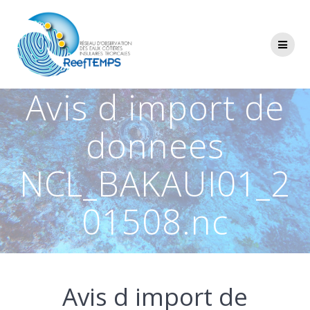
Passer
au
contenu
Avis d import de
donnees
NCL_BAKAUI01_2
01508.nc
Avis d import de