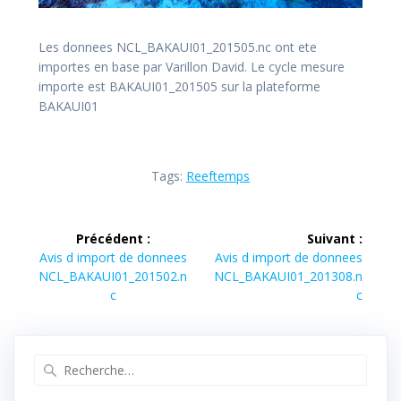
Les donnees NCL_BAKAUI01_201505.nc ont ete
importes en base par Varillon David. Le cycle mesure
importe est BAKAUI01_201505 sur la plateforme
BAKAUI01
Tags:
Reeftemps
Navigation
Précédent :
Suivant :
de
Article
Article
Avis d import de donnees
Avis d import de donnees
précédent :
suivant :
NCL_BAKAUI01_201502.n
NCL_BAKAUI01_201308.n
l’article
c
c
Recherche
pour
: