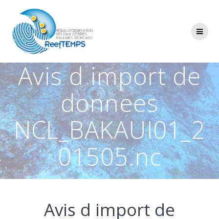
Passer
au
contenu
Avis d import de
donnees
NCL_BAKAUI01_2
01505.nc
Avis d import de