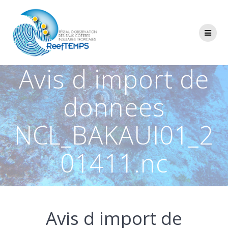
Passer
au
contenu
Avis d import de
donnees
NCL_BAKAUI01_2
01411.nc
Avis d import de