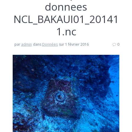
donnees
NCL_BAKAUI01_20141
1.nc
par
admin
dans
Données
sur 1 février 2016
0