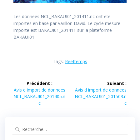
Les donnees NCL_BAKAUI01_201411.nc ont ete
importes en base par Varillon David. Le cycle mesure
importe est BAKAUI01_201411 sur la plateforme
BAKAUI01
Tags:
Reeftemps
Navigation
Précédent :
Suivant :
de
Article
Article
Avis d import de donnees
Avis d import de donnees
précédent :
suivant :
NCL_BAKAUI01_201405.n
NCL_BAKAUI01_201503.n
l’article
c
c
Recherche
pour
: