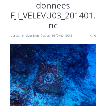
donnees
FJI_VELEVU03_201401.
nc
par
admin
dans
Données
sur 16 février 2015
0