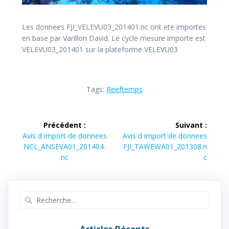
Les donnees FJI_VELEVU03_201401.nc ont ete importes
en base par Varillon David. Le cycle mesure importe est
VELEVU03_201401 sur la plateforme VELEVU03
Tags:
Reeftemps
Navigation
Précédent :
Suivant :
de
Article
Article
Avis d import de donnees
Avis d import de donnees
précédent :
suivant :
NCL_ANSEVA01_201404.
FJI_TAWEWA01_201308.n
l’article
nc
c
Recherche
pour
:
Articles Récents