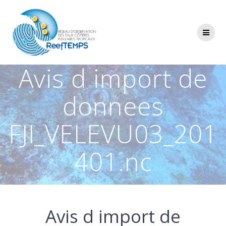
Passer
au
contenu
Avis d import de
donnees
FJI_VELEVU03_201
401.nc
Avis d import de