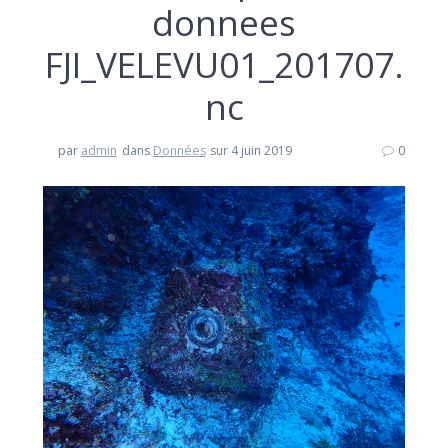
donnees
FJI_VELEVU01_201707.
nc
par
admin
dans
Données
sur 4 juin 2019
0