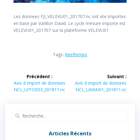
Les donnees FJI_VELEVU01_201707.nc ont ete importes
en base par Varillon David. Le cycle mesure importe est
VELEVU01_201707 sur la plateforme VELEVU01
Tags:
Reeftemps
Navigation
Précédent :
Suivant :
de
Article
Article
Avis d import de donnees
Avis d import de donnees
précédent :
suivant :
NCL_UITOE03_201811.nc
NCL_UARAI01_201811.nc
l’article
Recherche
pour
:
Articles Récents