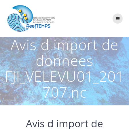
Passer
au
contenu
Avis d import de
donnees
FJI_VELEVU01_201
707.nc
Avis d import de