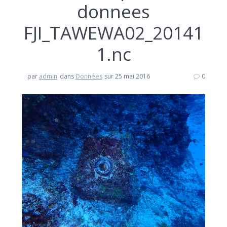
donnees
FJI_TAWEWA02_20141
1.nc
par
admin
dans
Données
sur 25 mai 2016
0