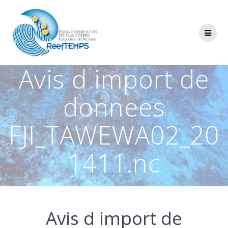
Passer
au
contenu
Avis d import de
donnees
FJI_TAWEWA02_20
1411.nc
Avis d import de