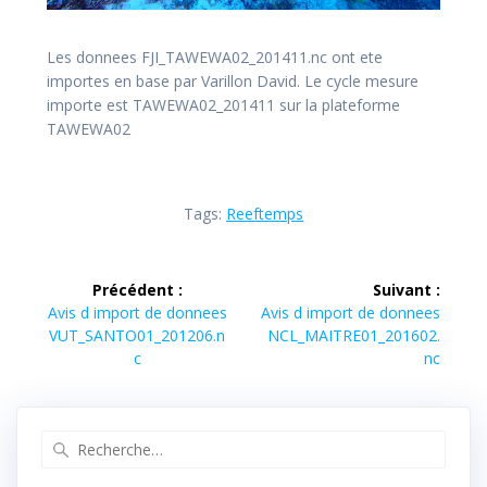
Les donnees FJI_TAWEWA02_201411.nc ont ete
importes en base par Varillon David. Le cycle mesure
importe est TAWEWA02_201411 sur la plateforme
TAWEWA02
Tags:
Reeftemps
Navigation
Précédent :
Suivant :
de
Article
Article
Avis d import de donnees
Avis d import de donnees
précédent :
suivant :
VUT_SANTO01_201206.n
NCL_MAITRE01_201602.
l’article
c
nc
Recherche
pour
: