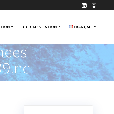
ATION
DOCUMENTATION
FRANÇAIS
Français
nees
English
9.nc