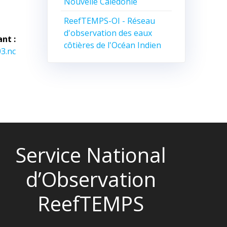
Nouvelle Calédonie
ReefTEMPS-OI - Réseau
d'observation des eaux
ant :
côtières de l'Océan Indien
3.nc
Service National
d’Observation
ReefTEMPS