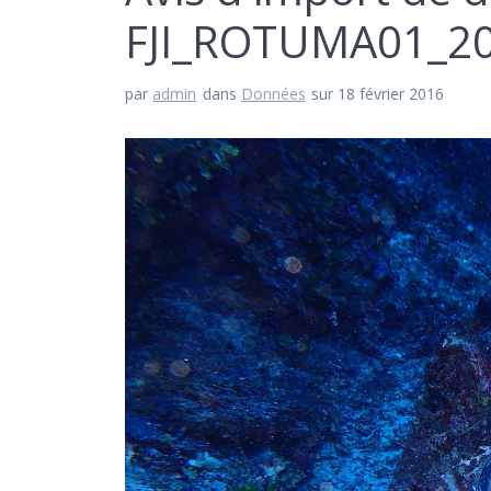
FJI_ROTUMA01_20
par
admin
dans
Données
sur 18 février 2016