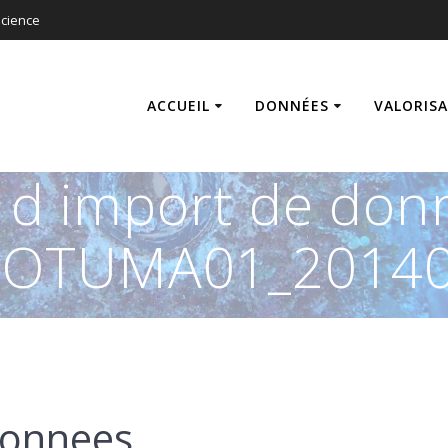
cience
ACCUEIL
DONNÉES
VALORIS
s d import de don
_ROTUMA01_20140
donnees