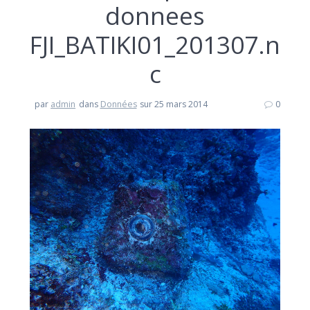
donnees
FJI_BATIKI01_201307.n
c
par
admin
dans
Données
sur 25 mars 2014
0