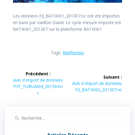
Les donnees FJI_BATIKI01_201307.nc ont ete importes
en base par Varillon David. Le cycle mesure importe est
BATIKI01_201307 sur la plateforme BATIKI01
Tags:
Reeftemps
Navigation
Précédent :
Suivant :
de
Article
Avis d import de donnees
Article
Avis d import de donnees
précédent :
PYF_TUBUAI04_201304.n
suivant :
FJI_BATIKI02_201307.nc
l’article
c
Recherche
pour
:
Articles Récents