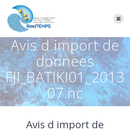
Passer
au
contenu
Avis d import de
donnees
FJI_BATIKI01_2013
07.nc
Avis d import de