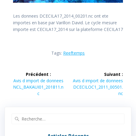
Les donnees DCECILA17_2014_00201.nc ont ete
importes en base par Varillon David. Le cycle mesure
importe est CECILA17_2014 sur la plateforme CECILA17
Tags:
Reeftemps
Navigation
Précédent :
Suivant :
de
Article
Article
Avis d import de donnees
Avis d import de donnees
précédent :
suivant :
NCL_BAKAUI01_201811.n
DCECILOC1_2011_00501.
l’article
c
nc
Recherche
pour
:
Articles Récents