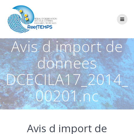
Passer
au
contenu
Avis d import de
donnees
DCECILA17_2014_
00201.nc
Avis d import de