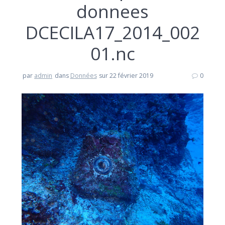
donnees
DCECILA17_2014_002
01.nc
par
admin
dans
Données
sur 22 février 2019
0