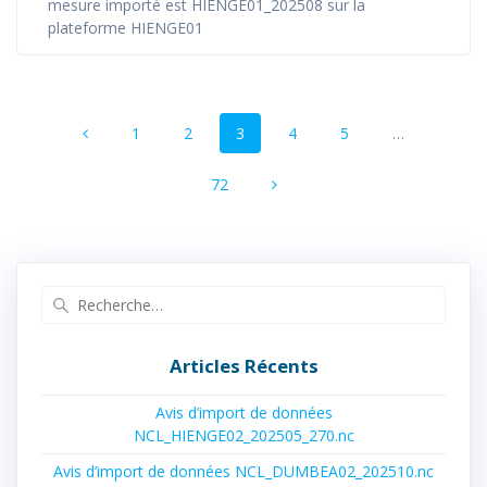
mesure importé est HIENGE01_202508 sur la
plateforme HIENGE01
Navigation
Page
Page
Page
Page
Page
1
2
3
4
5
…
au
sein
Page
72
des
articles
Recherche
pour
:
Articles Récents
Avis d’import de données
NCL_HIENGE02_202505_270.nc
Avis d’import de données NCL_DUMBEA02_202510.nc