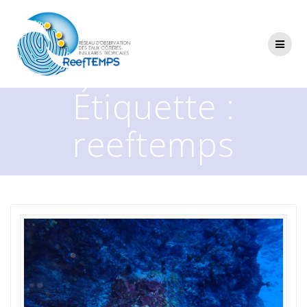
Passer
au
contenu
Étiquette :
reeftemps