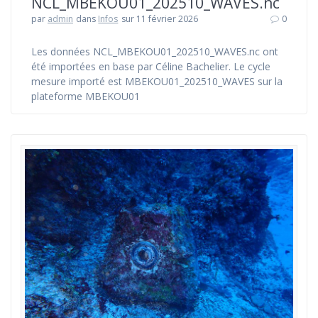
NCL_MBEKOU01_202510_WAVES.nc
par
admin
dans
Infos
sur 11 février 2026
0
Les données NCL_MBEKOU01_202510_WAVES.nc ont
été importées en base par Céline Bachelier. Le cycle
mesure importé est MBEKOU01_202510_WAVES sur la
plateforme MBEKOU01