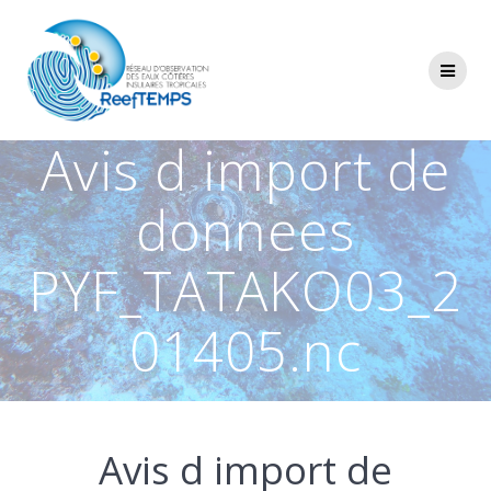
Passer
au
contenu
Avis d import de
donnees
PYF_TATAKO03_2
01405.nc
Avis d import de