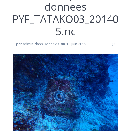
donnees
PYF_TATAKO03_20140
5.nc
par
admin
dans
Données
sur 16 juin 2015
0