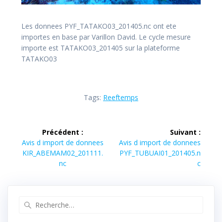
Les donnees PYF_TATAKO03_201405.nc ont ete
importes en base par Varillon David. Le cycle mesure
importe est TATAKO03_201405 sur la plateforme
TATAKO03
Tags:
Reeftemps
Navigation
Précédent :
Suivant :
de
Article
Article
Avis d import de donnees
Avis d import de donnees
précédent :
suivant :
KIR_ABEMAM02_201111.
PYF_TUBUAI01_201405.n
l’article
nc
c
Recherche
pour
: